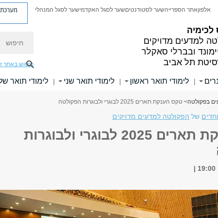
מערכת פ
אלפון
אתר הספרייה
שער לסטודנטים
שער לסגל האקדמי
שער לסגל המנהלי
לכימיה
חיפוש
ה למדעים מדויקים
ימונד ובברלי סאקלר
סיטת תל אביב
חיפוש באתר ז
רים
לימודי תואר ראשון
לימודי תואר שני
לימודי תואר של
|
|
|
ים בפקולטה
> טקס הענקת תארים 2025 לבוגרי ולבוגרות הפקולטה
וחדים
של
הפקולטה למדעים מדויקים
טקס הענקת תארים 2025 לבוגרי ולבוגרות