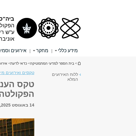
תוכן
תפריט
עליון
ראשי
ביה"ס 
הפקולט
ע"ש רי
אוניבר
מידע כללי
מחקר
אירועים וסמינ
|
|
הינך נמצא כאן
>
בית הספר למדעי המתמטיקה
>
כדאי לדעת
>
אירוע
טקסים ואירועים מי
ללוח האירועים
המלא
הפקולטה
14 באוגוסט 2025, 19:00