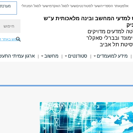
מערכת פ
אלפון
אתר הספרייה
שער לסטודנטים
שער לסגל האקדמי
שער לסגל המנהלי
 למדעי המחשב ובינה מלאכותית ע"ש
חיפוש
יק
ה למדעים מדויקים
ימונד ובברלי סאקלר
חיפוש באתר ז
סיטת תל אביב
מידע למועמדים
סטודנטים
מחשוב
ארגון עמיתי התעש
|
|
|
|