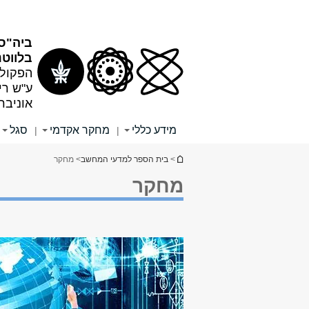
תוכן
תפריט
עליון
ראשי
ביה"ס
בלווטנ
הפקולט
ע"ש רי
אוניבר
מידע כללי
מחקר אקדמי
סגל
|
|
הינך נמצא כאן
>
בית הספר למדעי המחשב
> מחקר
מחקר