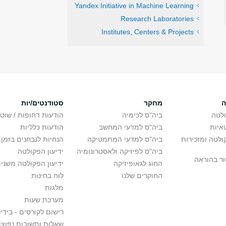
Yandex Initiative in Machine Learning
Research Laboratories
Institutes, Centers & Projects
ה
מחקר
סטודנטים/יות
לטה
ביה"ס לכימיה
הודעות דחופות / שוט
איות
ביה"ס למדעי המחשב
הודעות כלליות
לטה ומזכירות
ביה"ס למדעי המתמטיקה
הנחיות לנבחנים בזמן 
ביה"ס לפיזיקה ולאסטרונומיה
ידיעון הפקולטה
ור בהוראה
החוג לגאופיזיקה
ידיעון הפקולטה משני
החוקרים שלנו
לוח בחינות
מלגות
מערכת שעות
רישום לקורסים - בידינ
שאלות ותשובות נפוצו