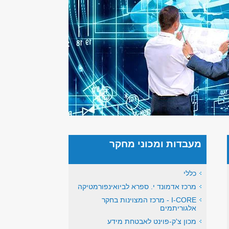
מעבדות ומכוני מחקר
כללי
מרכז אדמונד י. ספרא לביואינפורמטיקה
I-CORE - מרכז המצוינות בחקר
אלגוריתמים
מכון צ'ק-פוינט לאבטחת מידע