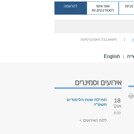
ניות
אזור אישי
להרשמה
לסטודנטים.יות
ה
חיפוש בכל האוניברסיטה
ייה
English
|
אירועים וסמינרים
18
תחילת שנת הלימודים
תשפ"ז
אוק'
.
8:00
ללוח האירועים >