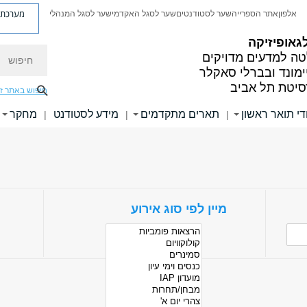
מערכת פ
אלפון
אתר הספרייה
שער לסטודנטים
שער לסגל האקדמי
שער לסגל המנהלי
גאופיזיקה
חיפוש
ה למדעים מדויקים
ימונד ובברלי סאקלר
סיטת תל אביב
חיפוש באתר ז
די תואר ראשון
תארים מתקדמים
מידע לסטודנט
מחקר
|
|
|
מיין לפי סוג אירוע