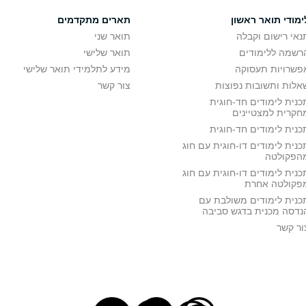
ימודי תואר ראשון
תארים מתקדמים
נאי רישום וקבלה
תואר שני
רשמה ללימודים
תואר שלישי
פשרויות תעסוקה
מידע לתלמידי תואר שלישי
אלות ותשובות נפוצות
צור קשר
כנית לימודים חד-חוגית
חקרית למצטיינים
כנית לימודים חד-חוגית
כנית לימודים דו-חוגית עם חוג
הפקולטה
כנית לימודים דו-חוגית עם חוג
פקולטה אחרת
כנית לימודים משולבת עם
נדסה מכנית בדגש סביבה
ור קשר