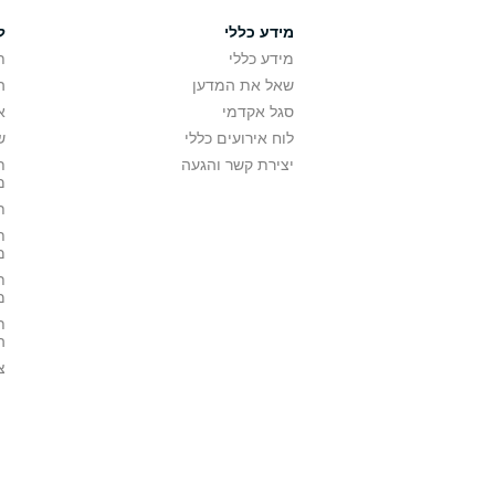
מידע כללי
ל
מידע כללי
ת
שאל את המדען
ה
סגל אקדמי
א
לוח אירועים כללי
ש
יצירת קשר והגעה
ת
מ
ת
ת
מ
ת
מ
ת
ה
צ