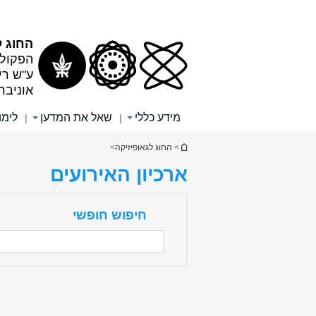
תוכן
תפריט
עליון
ראשי
החוג ל
הפקולט
ע"ש רי
אוניבר
מידע כללי
שאל את המדען
לימו
|
|
הינך נמצא כאן
>
החוג לגאופיזיקה
>
ארכיון האירועים
חיפוש חופשי