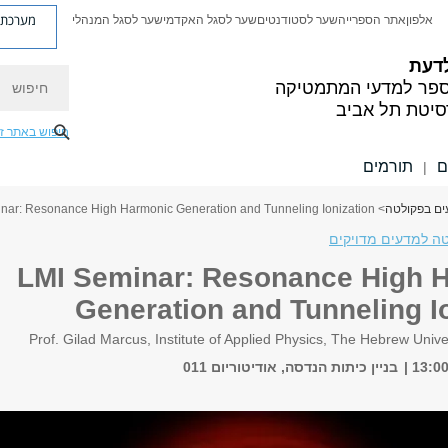
מערכת פ
אלפון
אתר הספרייה
שער לסטודנטים
שער לסגל האקדמי
שער לסגל המנהלי
לדעת
חיפוש
ספר למדעי המתמטיקה
סיטת תל אביב
חיפוש באתר ז
ם
תורמים
|
ים בפקולטה
> LMI Seminar: Resonance High Harmonic Generation and Tunneling Ionization
ה למדעים מדויקים
LMI Seminar: Resonance High 
Generation and Tunneling I
Prof. Gilad Marcus, Institute of Applied Physics, The Hebrew Unive
בניין כיתות הנדסה, אודיטוריום 011