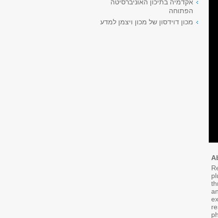
אקדמיה בתיכון האוניברסיטה
הפתוחה
מכון דוידסון של מכון ויצמן למדע
Ab
Re
pl
th
an
ex
re
ph