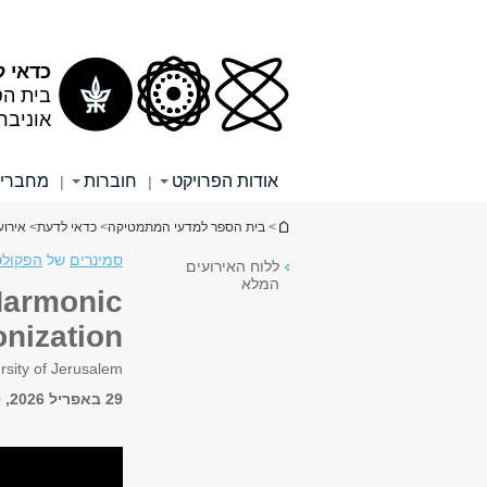
תוכן
תפריט
עליון
ראשי
כדאי 
בית ה
אוניבר
אודות הפרויקט
חוברות
מחברי
|
|
הינך נמצא כאן
>
בית הספר למדעי המתמטיקה
>
כדאי לדעת
>
אירוע
סמינרים
של
הפקולט
ללוח האירועים
המלא
Harmonic
onization
rsity of Jerusalem
29 באפריל 2026, 13:00