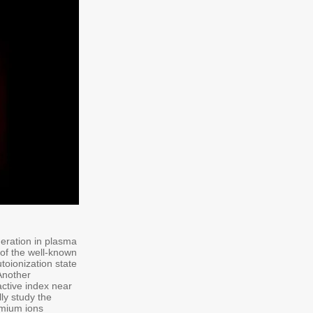
eration in plasma
 of the well-known
utoionization state
Another
active index near
ly study the
omium ions