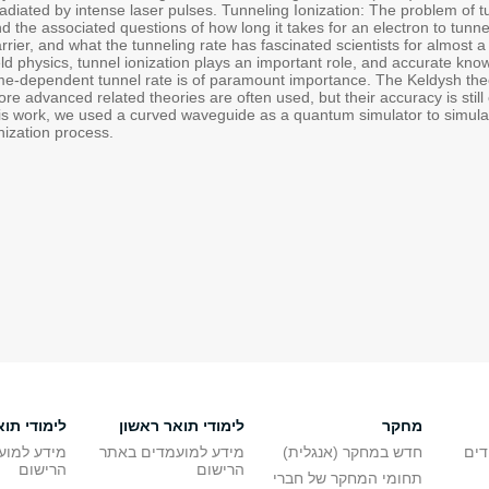
radiated by intense laser pulses. Tunneling Ionization: The problem of t
d the associated questions of how long it takes for an electron to tunne
rrier, and what the tunneling rate has fascinated scientists for almost a 
eld physics, tunnel ionization plays an important role, and accurate kno
me-dependent tunnel rate is of paramount importance. The Keldysh the
re advanced related theories are often used, but their accuracy is still 
is work, we used a curved waveguide as a quantum simulator to simula
nization process.
מחקר
לימודי תואר ראשון
לימודי תוא
דים
חדש במחקר (אנגלית)
מידע למועמדים באתר
מידע למוע
הרישום
הרישום
תחומי המחקר של חברי