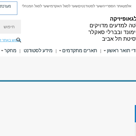
מערכת פ
אלפון
אתר הספרייה
שער לסטודנטים
שער לסגל האקדמי
שער לסגל המנהלי
גאופיזיקה
חיפוש
ה למדעים מדויקים
ימונד ובברלי סאקלר
סיטת תל אביב
חיפוש באתר ז
די תואר ראשון
תארים מתקדמים
מידע לסטודנט
מחקר
|
|
|