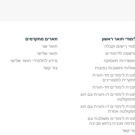
ימודי תואר ראשון
תארים מתקדמים
נאי רישום וקבלה
תואר שני
רשמה ללימודים
תואר שלישי
פשרויות תעסוקה
מידע לתלמידי תואר שלישי
אלות ותשובות נפוצות
צור קשר
כנית לימודים חד-חוגית
חקרית למצטיינים
כנית לימודים חד-חוגית
כנית לימודים דו-חוגית עם חוג
הפקולטה
כנית לימודים דו-חוגית עם חוג
פקולטה אחרת
כנית לימודים משולבת עם
נדסה מכנית בדגש סביבה
ור קשר