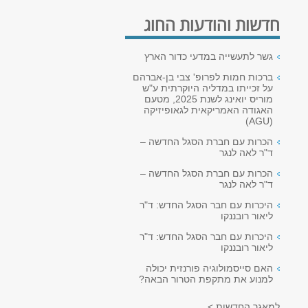
חדשות והודעות החוג
גשר לתעשייה במדעי כדור הארץ
ברכות חמות לפרופ' צבי בן-אברהם
על זכייתו במדליה היוקרתית ע"ש
מוריס יואינג לשנת 2025, מטעם
האגודה האמריקאית לגאופיזיקה
(AGU)
הכרות עם חברת הסגל החדשה –
ד"ר לאה לנגר
הכרות עם חברת הסגל החדשה –
ד"ר לאה לנגר
היכרות עם חבר הסגל החדש: ד"ר
ליאור רובננקו
היכרות עם חבר הסגל החדש: ד"ר
ליאור רובננקו
האם סייסמולוגיה פורנזית יכולה
למנוע את מתקפת הטרור הבאה?
למאגר החדשות >