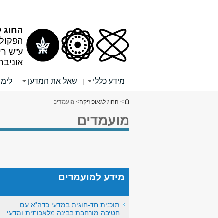
תוכן
תפריט
עליון
ראשי
החוג ל
הפקולט
ע"ש רי
אוניבר
מידע כללי
שאל את המדען
לימו
|
|
הינך נמצא כאן
>
החוג לגאופיזיקה
> מועמדים
מועמדים
מידע למועמדים
תוכנית חד-חוגית במדעי כדה"א עם
חטיבה מורחבת בבינה מלאכותית ומדעי