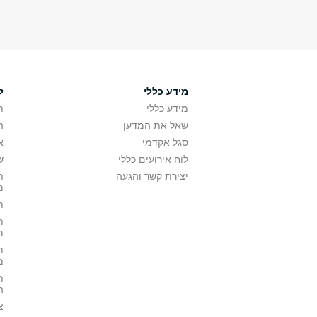
מידע כללי
ל
מידע כללי
ת
שאל את המדען
ה
סגל אקדמי
א
לוח אירועים כללי
ש
יצירת קשר והגעה
ת
מ
ת
ת
מ
ת
מ
ת
ה
צ