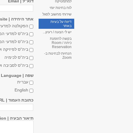
דוא"ל | Email
למתמטיקה
לוח בחינות יומי
שירותי מחשוב לסגל
אתר היחידה | Unit Website
דיווח על בעיות
הפקולטה למדעים
באתר
יש לי הצעה / רעיון...
ביה"ס למדעי ה
בקשה להזמנת
ביה"ס למדעי ה
כיתה / Room
Reservation
ביה"ס לפיזיקה ו
הנחיות לבחינות ב-
ביה"ס לכימיה
Zoom
ביה"ס לסביבה ול
שפה | Language
עברית
English
כתובת העמוד | Page URL
תיאור הבעיה | Problem Description