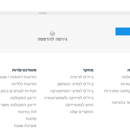
גירסה להדפסה
ה
מחקר
סטודנטים/יות
לטה
ביה"ס לכימיה
הודעות דחופות / שוט
איות
ביה"ס למדעי המחשב
הודעות כלליות
לטה ומזכירות
ביה"ס למדעי המתמטיקה
הנחיות לנבחנים בזמן 
ביה"ס לפיזיקה ולאסטרונומיה
ידיעון הפקולטה
ור בהוראה
החוג לגאופיזיקה
ידיעון הפקולטה משני
החוקרים שלנו
לוח בחינות
מלגות
מערכת שעות