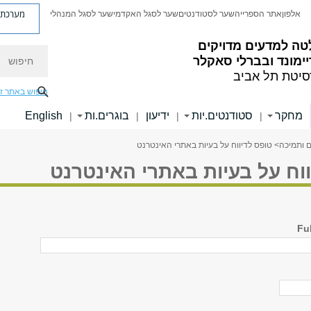
מערכת פ
אלפון
אתר הספרייה
שער לסטודנטים
שער לסגל האקדמי
שער לסגל המנהלי
טה למדעים מדויקים
חיפוש
ימונד ובברלי סאקלר
סיטת תל אביב
חיפוש באתר ז
מחקר
סטודנטים.יות
ידיעון
בוגרים.ות
English
|
|
|
|
ם ותמיכה
> טופס לדיווח על בעיות באתרי האינטרנט
וח על בעיות באתרי האינטרנט