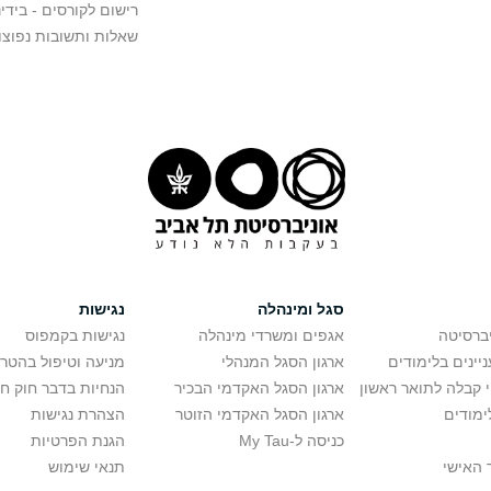
רישום לקורסים - בידינ
שאלות ותשובות נפוצו
סגל ומינהלה
נגישות
יברסיטה
אגפים ומשרדי מינהלה
נגישות בקמפוס
יינים בלימודים
ארגון הסגל המנהלי
מניעה וטיפול בהטר
י קבלה לתואר ראשון
ארגון הסגל האקדמי הבכיר
הנחיות בדבר חוק ח
ימודים
ארגון הסגל האקדמי הזוטר
הצהרת נגישות
כניסה ל-My Tau
הגנת הפרטיות
 האישי
תנאי שימוש