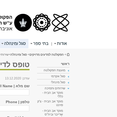
תוכן
תפריט
עליון
ראשי
הפקול
ע"ש רי
אוניבר
אודות
בתי ספר
סגל ומינהלה
|
הינך נמצא כאן
>
הפקולטה למדעים מדויקים
>
סגל ומינהלה
>
שירותי
טופס לדיו
ראשי
מועצת הפקולטה
סגל אקדמי
עודכן:
13.12.2020
סגל מינהלי
שם מלא | Full Name
שירותים ותמיכה
מוקד אב הבית -
כללי
מוקד אב הבית - צ'ק
טלפון | Phone
פוינט
מוקד אב הבית -
שרייבר וביה"ס