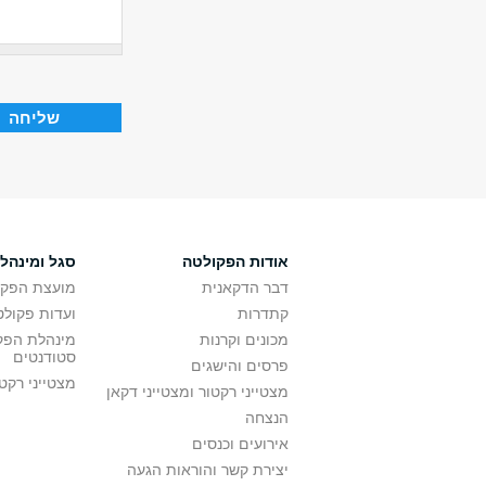
אודות הפקולטה
סגל ומינהל
דבר הדקאנית
מועצת הפקו
קתדרות
ועדות פקולט
מכונים וקרנות
מינהלת הפקו
סטודנטים
פרסים והישגים
מצטייני רקט
מצטייני רקטור ומצטייני דקאן
הנצחה
אירועים וכנסים
יצירת קשר והוראות הגעה