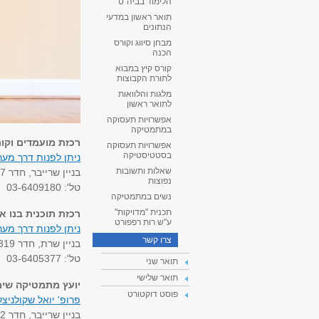
הלימוד בביה"ס
תואר ראשון במדעי
הנתונים
מבחן סיווג וקורס
הכנה
קורס קיץ במבוא
לתורת הקבוצות
מלגות והלוואות
לתואר ראשון
אפשרויות תעסוקה
במתמטיקה
רכזת מועמדים וקור
אפשרויות תעסוקה
בסטטיסטיקה
ניתן לפנות דרך מער
שאלות ותשובות
בניין שרייבר, חדר 127
נפוצות
טל': 03-6409180
נשים במתמטיקה
תכנית "מדויקות"
רכזת תוכנית בנו 
ע"ש רות רפפורט
ניתן לפנות דרך מער
צרו קשר
בניין שרת, חדר 319
טל': 03-6405377
תואר שני
תואר שלישי
יועץ מתמטיקה שי
פוסט דוקטורט
פרופ' יואל שקולניצק
בניין שרייבר, חדר 102