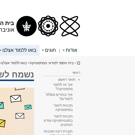
תוכן
תפריט
עליון
ראשי
בית ה
אוניבר
אודות
חוגים
בואו ללמוד אצלנו
|
הינך נמצא כאן
>
בית הספר למדעי המתמטיקה
>
בואו ללמוד אצלנו
>
נשמח לש
ראשי
תואר ראשון
איך זה ללמוד
מתמטיקה?
איך בוחרים מסלול
לימודים?
תכניות לימוד
במתמטיקה
תכניות לימוד
בסטטיסטיקה ומדע
הנתונים
חוברת ריכוז תוכניות