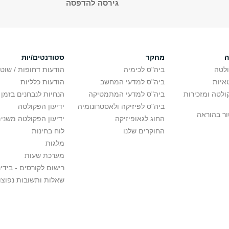
גירסה להדפסה
ה
מחקר
סטודנטים/יות
לטה
ביה"ס לכימיה
הודעות דחופות / שוט
איות
ביה"ס למדעי המחשב
הודעות כלליות
לטה ומזכירות
ביה"ס למדעי המתמטיקה
הנחיות לנבחנים בזמן 
ביה"ס לפיזיקה ולאסטרונומיה
ידיעון הפקולטה
ור בהוראה
החוג לגאופיזיקה
ידיעון הפקולטה משני
החוקרים שלנו
לוח בחינות
מלגות
מערכת שעות
רישום לקורסים - בידינ
שאלות ותשובות נפוצו