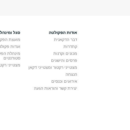
אודות הפקולטה
סגל ומינהל
דבר הדקאנית
מועצת הפקו
קתדרות
ועדות פקולט
מכונים וקרנות
מינהלת הפקו
סטודנטים
פרסים והישגים
מצטייני רקט
מצטייני רקטור ומצטייני דקאן
הנצחה
אירועים וכנסים
יצירת קשר והוראות הגעה