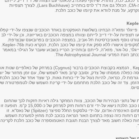
לכוכב לכת, מתחיל שיתוף פעולה בינלאומי עם הצוות של ד"ר דייב לייתם
(Dave Latham) מה-CfA, הכולל גם את ד"ר לרס בוחהייב (Lars Buchhave), לצורך תצפיות
רקע, על מנת לוודא את קיומו של כוכב הלכת.
בשלישי במאי 2012 פייגלר ומזא"ה הבחינו בשלושת האפקטים באחד הכוכבים שנצפו על-ידי קפלר
תצפיות על-ידי דייב לייתם וצוותו במצפה הכוכבים באריזונה, וכן על-ידי לב
טורט נוסף מאוניברסיטת תל-אביב, במצפה הכוכבים בפרובאנס שבצרפת.
התצפיות משני הטלסקופים אישורו ללא ספק את קיומו של כוכב הלכת, הנקרא כעת Kepler-76b.
יגלר, טל-אור, מזא"ה, לייתם ובוחהייב הכריז בשבוע שעבר על הגילוי במאמר
The Astrophysical Journal.
כוכב הלכתKepler-76b , הנמצא בקבוצת הכוכבים ברבור (Cygnus) במרחק של כאלפיים שנות א
מסה כפולה ממסתו של צדק, וסובב קרוב מאד לשמש שלו, עם זמן מחזור של יום
ורמת לו, כנראה, להיות נעול על ידי כוחות גאות, כך שצד אחד של כוכב הלכת
זמן. צד זה של כוכב הלכת מתחמם על-ידי קרינת השמש שלו לטמפרטורה של
יוס.
 של נתוני הבהירות של הכוכב, צוות המחקר גילה ראיות חזקות לכך שהחום
הנבלע באטמוספרת כוכב הלכת נישא על-ידי זרם רוחות חזק למרחק של כ-15,000 ק"מ. תופעה זו
נצפתה בעבר רק בתחום האינפרה-אדום, על-ידי טלסקופ החלל ספיצר (Spitzer) של נאס"א. זו
ם רוחות כזה נצפה בתחום האור הנראה בכוכב לכת מחוץ למערכת השמש.
ות כאלה חשוב מאד לצורך הבנת תגובת האטמוספרה של כוכב הלכת לקרינה
.
ה של השמש