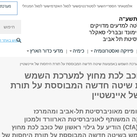
מערכת פ
אלפון
אתר הספרייה
שער לסטודנטים
שער לסגל האקדמי
שער לסגל המנהלי
 תשע"ה
חיפוש
ה למדעים מדויקים
ימונד ובברלי סאקלר
סיטת תל אביב
חיפוש באתר ז
פיזיקה ואסטרונומיה
כימיה
מדעי כדור הארץ
|
|
ערכת השמש באמצעות שיטה חדשה המבוססת על תורת היחסות של איינשטיין
כב לכת מחוץ למערכת השמש
שיטה חדשה המבוססת על תורת
 איינשטיין
ומים מאוניברסיטת תל-אביב ומהמרכז
ה המשותף לאוניברסיטת הארוורד ולמכון
הסמיסוניאן (CfA) הודיע על גילוי ראשון של כוכב לכת מחוץ
ש בשיטה חדשה המבוססת על תורת היחסות של