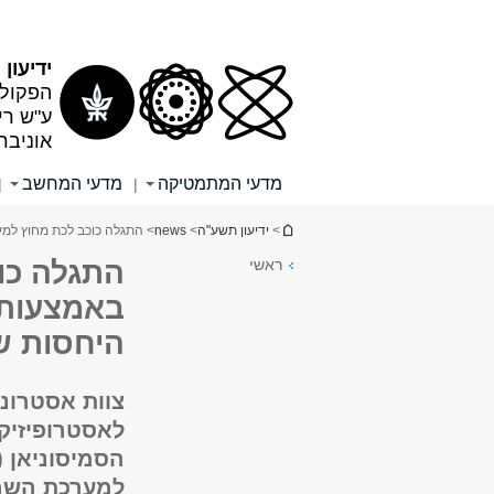
תוכן
תפריט
עליון
ראשי
ידיעון
הפקולט
ע"ש רי
אוניבר
מדעי המתמטיקה
מדעי המחשב
|
|
הינך נמצא כאן
>
ידיעון תשע"ה
>
news
> התגלה כוכב לכת מחוץ למ
ראשי
התגלה כו
באמצעות 
היחסות של
צוות אסטרונ
לאסטרופיזיק
למערכת השמ