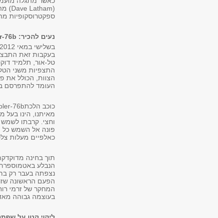
כאשר מתגלה מועמד 
ספקטרוסקופיות מהק
נעים להכיר: Kepler-76b
בעקבות זאת התבצעו 
טל-אור, תלמיד דוק
הצוות, הכולל את פי
העומד להתפרסם בכתב העת המדעי 
מאיתנו, הינו בעל 
וחצי. קרבתו לשמש ג
פונה אל השמש כל ה
כאלפיים מעלות צלס
תוך בחינה מדוקדקת
הפעם הראשונה שזר
המחקר של זרמי רוח
בעוצמה גבוהה מאד
ליקוי קטן על שפת