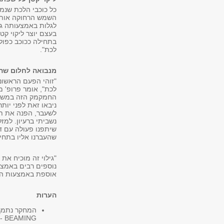
כל כוכבי הלכת שנמצ
השמש הרחוקה אותה 
בעצם יוצר ליקוי ק
בתחילה ככוכב כפול
לכת".
מנבואה לחלום ש
"זוהי הפעם הראשונה
לכת", אומר פרופ' 
החמקמק הזה במשך יו
ניבאו זאת לפני יות
לשעבר, הפנה את תש
נשביתי ברעיון. למז
שיתפנו פעולה עם ד
שהעברנו אליו בתחילת החיפוש. לבס
"גילוי זה מוכיח את 
נוספים רבים באמצע
אוספת באמצעות החללית קפלר 
הערות
2 - BEAMING