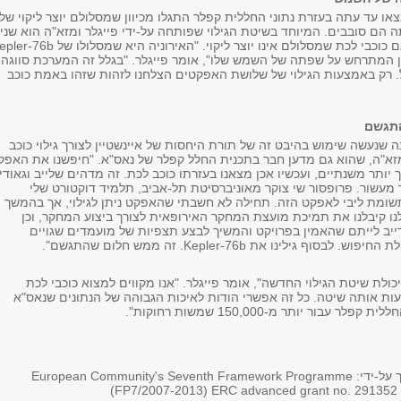
או עד עתה בעזרת נתוני החללית קפלר התגלו מכיוון שמסלולם יוצר ליקוי של
הם סובבים. המיוחד בשיטת הגילוי שפותחה על-ידי פייגלר ומזא"ה הוא שני
לגלות באמצעותה גם כוכבי לכת שמסלולם אינו יוצר ליקוי. "האירוניה היא שמסלולו ש
טן המתרחש על שפתה של השמש שלו", אומר פייגלר. "בגלל זה המערכת סווגה
. רק באמצעות הגילוי של שלושת האפקטים הצלחנו לזהות שזהו באמת כוכב
התגשם
 שנעשה שימוש בהיבט זה של תורת היחסות של איינשטיין לצורך גילוי כוכב
מזא"ה, שהוא גם מדען חבר בתכנית החלל קפלר של נאס"א. "חיפשנו את האפק
תר משנתיים, ועכשיו אכן מצאנו בעזרתו כוכב לכת. זה מדהים שלייב וגאודי
ר מעשור. פרופסור שי צוקר מאוניברסיטת תל-אביב, תלמיד דוקטורט שלי
ומת ליבי לאפקט הזה. תחילה לא חשבתי שהאפקט ניתן לגילוי, אך בהמשך
לנו קיבלנו את תמיכת מועצת המחקר האירופאית לצורך ביצוע המחקר, וכן
ייב לייתם שהאמין בפרויקט והמשיך לבצע תצפיות של מועמדים שגויים
וף גילינו את Kepler-76b. זה ממש חלום שהתגשם".
יכולת שיטת הגילוי החדשה", אומר פייגלר. "אנו מקווים למצוא כוכבי לכת
ות אותה שיטה. כל זה אפשרי הודות לאיכות הגבוהה של הנתונים שנאס"א
עבור יותר מ-150,000 שמשות רחוקות".
המחקר נתמך על-ידי: European Community's Seventh Framework Programme
(FP7/2007-2013) ERC advanced grant no. 29135