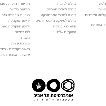
לטה
ביה"ס לכימיה
הודעות דחופות / שוט
איות
ביה"ס למדעי המחשב
הודעות כלליות
לטה ומזכירות
ביה"ס למדעי המתמטיקה
הנחיות לנבחנים בזמן 
ביה"ס לפיזיקה ולאסטרונומיה
ידיעון הפקולטה
ור בהוראה
החוג לגאופיזיקה
ידיעון הפקולטה משני
החוקרים שלנו
לוח בחינות
מלגות
מערכת שעות
רישום לקורסים - בידינ
שאלות ותשובות נפוצו