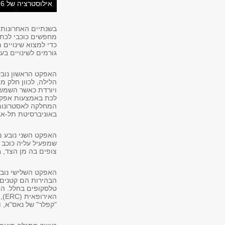
אילוסטרציה של Kepler-76 (גרפיקה: "dood Evan")
בשנתיים האחרונות 
מחפשים כוכבי לכת
כדי למצוא שינויים 
גורמים לשינויים ב
האפקט הראשון נובע
הלילה, לכוון חלק מ
ויורדת כאשר השמש מ
המחלקה לאסטרונומי
באוניברסיטת תל-אב
האפקט השני נובע 
שמפעיל עליה כוכב 
צופים בה מן הצד, ב
האפקט השלישי נובע 
הבהירות הם קטנים 
טלסקופים בחלל. הצ
הא
"קפלר" של נאס"א, 