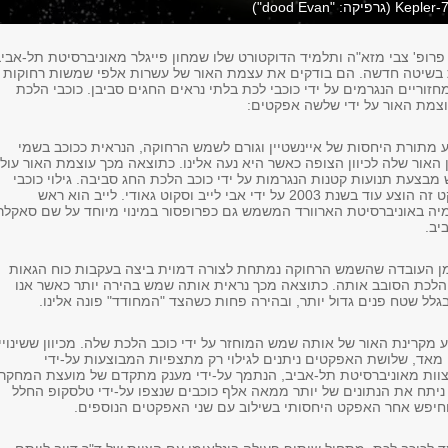
פרופ' צבי מזא"ה ותלמיד הדוקטורט שלו שמחון פייגלר מאוניברסיטת תל-אבי
 בשיטה חדשה. הם בודקים את עצמת האור של עשרות אלפי שמשות רחוקות
מחזוריים הנגרמים על ידי כוכבי לכת בלתי נראים החגים סביבן. כוכבי הלכת
עוצמת האור על ידי שלשה אפקטים:
 מתורת היחסות של איינשטיין וגורם לשמש הרחוקה, הנראית ככוכב בשמי
ן האור שלה לכיוון הצופה כאשר היא נעה אלינו. כתוצאה מכך עוצמת האור עול
בצעת תנועות קטנות הנגרמות על ידי כוכב הלכת החג סביבה. גילוי כוכבי
לכת באמצעות אפקט זה הוצע עוד בשנת 2003 על ידי אבי לייב וסקוט גאודי. לייב הוא ראש
ה באוניברסיטת הארוורד המשמש גם כפרופסור במינוי מיוחד על שם סאקלר
יב.
מן העובדה שהשמש הרחוקה נמתחת לצורה דמוית ביצה בעקבות כוח הגאות
הלכת הסובב אותה. כתוצאה מכך נראית אותה שמש בהירה יותר כאשר אנו
גלל שטח פנים גדול יותר, ובהירה פחות כשהצד "המחודד" פונה אלינו.
מקרינת האור של אותה שמש המוחזר על ידי כוכב הלכת שלה. מכיוון ששינויי
מאד, שלושת האפקטים ניתנים לגילוי רק מתצפיות המבוצעות על-ידי
וות מאוניברסיטת תל-אביב, הנתמך על-ידי מענק מתקדם של מועצת המחקר
ירופאית (ERC), ניתח את הנתונים של יותר ממאה אלף כוכבים שנצפו על-ידי טלסקופ החלל
וחיפש אחר האפקט היחסותי בשילוב עם שני האפקטים הנוספים.