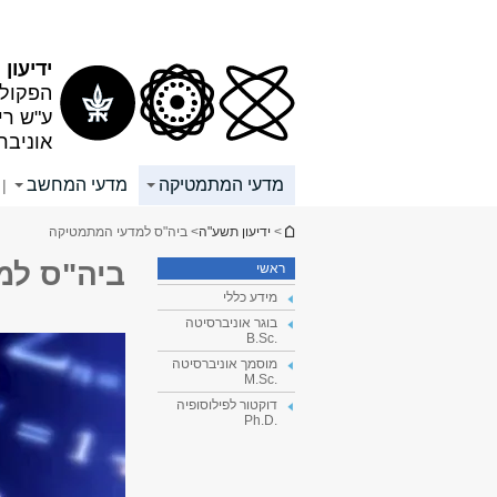
תוכן
תפריט
עליון
ראשי
ידיעון
הפקולט
ע"ש רי
אוניבר
מדעי המתמטיקה
מדעי המחשב
|
הינך נמצא כאן
>
ידיעון תשע"ה
> ביה"ס למדעי המתמטיקה
ביה"ס למ
ראשי
מידע כללי
בוגר אוניברסיטה
.B.Sc
מוסמך אוניברסיטה
.M.Sc
דוקטור לפילוסופיה
.Ph.D