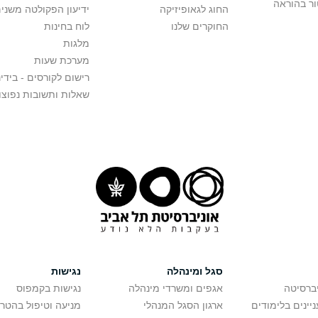
ור בהוראה
החוג לגאופיזיקה
ידיעון הפקולטה משני
החוקרים שלנו
לוח בחינות
מלגות
מערכת שעות
רישום לקורסים - בידינ
שאלות ותשובות נפוצו
סגל ומינהלה
נגישות
יברסיטה
אגפים ומשרדי מינהלה
נגישות בקמפוס
יינים בלימודים
ארגון הסגל המנהלי
מניעה וטיפול בהטר