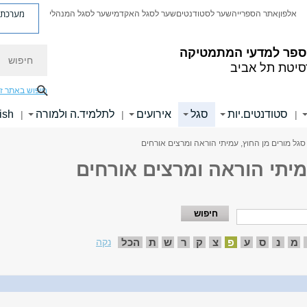
מערכת פ
אלפון
אתר הספרייה
שער לסטודנטים
שער לסגל האקדמי
שער לסגל המנהלי
חיפוש
ספר למדעי המתמטיקה
סיטת תל אביב
חיפוש באתר ז
סטודנטים.יות
סגל
אירועים
לתלמיד.ה ולמורה
ish
|
|
|
סגל מורים מן החוץ, עמיתי הוראה ומרצים אורחים
מיתי הוראה ומרצים אורחים
מ
נ
ס
ע
פ
צ
ק
ר
ש
ת
הכל
נקה