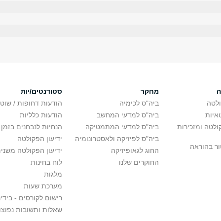
ה
מחקר
סטודנטים/יות
לטה
ביה"ס לכימיה
הודעות דחופות / שוט
איות
ביה"ס למדעי המחשב
הודעות כלליות
לטה ומזכירות
ביה"ס למדעי המתמטיקה
הנחיות לנבחנים בזמן 
ביה"ס לפיזיקה ולאסטרונומיה
ידיעון הפקולטה
ור בהוראה
החוג לגאופיזיקה
ידיעון הפקולטה משני
החוקרים שלנו
לוח בחינות
מלגות
מערכת שעות
רישום לקורסים - בידינ
שאלות ותשובות נפוצו