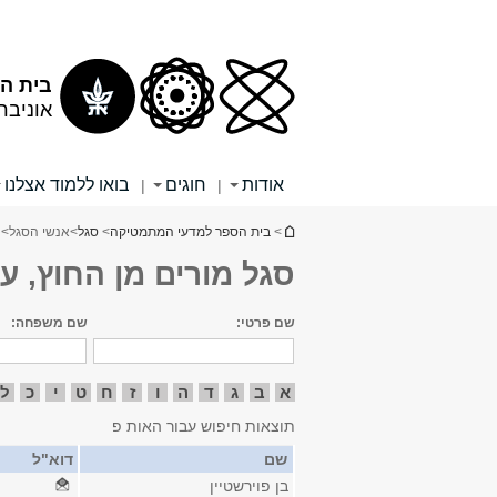
תוכן
תפריט
עליון
ראשי
בית ה
אוניבר
אודות
חוגים
בואו ללמוד אצלנו
|
|
הינך נמצא כאן
>
בית הספר למדעי המתמטיקה
>
סגל
>
אנשי הסגל
> 
סגל מורים מן החוץ, ע
שם פרטי:
שם משפחה:
א
ב
ג
ד
ה
ו
ז
ח
ט
י
כ
ל
תוצאות חיפוש עבור האות פ
שם
דוא"ל
בן פוירשטיין